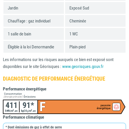
Jardin
Exposé Sud
Chauffage : gaz individuel
Cheminée
1 salle de bain
1 WC
Éligible à la loi Denormandie
Plain-pied
Les informations sur les risques auxquels ce bien est exposé sont
disponibles sur le site Géorisques :
www.georisques.gouv.fr
DIAGNOSTIC DE PERFORMANCE ÉNERGÉTIQUE
Performance énergétique
Consommation
(énergie primaire)
Émissions
F
411
91*
passoire
énergétique
2
2
kWh/m
.an
kgCO
/m
.an
2
Performance climatique
* Dont émissions de gaz à effet de serre