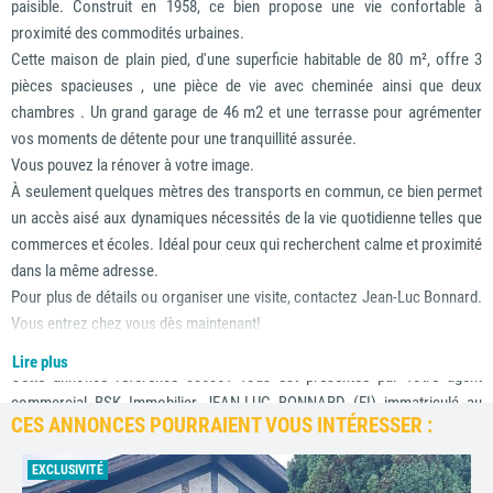
paisible. Construit en 1958, ce bien propose une vie confortable à
proximité des commodités urbaines.
Cette maison de plain pied, d'une superficie habitable de 80 m², offre 3
pièces spacieuses , une pièce de vie avec cheminée ainsi que deux
chambres . Un grand garage de 46 m2 et une terrasse pour agrémenter
vos moments de détente pour une tranquillité assurée.
Vous pouvez la rénover à votre image.
À seulement quelques mètres des transports en commun, ce bien permet
un accès aisé aux dynamiques nécessités de la vie quotidienne telles que
commerces et écoles. Idéal pour ceux qui recherchent calme et proximité
dans la même adresse.
Pour plus de détails ou organiser une visite, contactez Jean-Luc Bonnard.
Vous entrez chez vous dès maintenant!
Lire plus
Cette annonce référence 336361 vous est présentée par votre agent
commercial BSK Immobilier JEAN-LUC BONNARD (EI) immatriculé au
CES ANNONCES POURRAIENT VOUS INTÉRESSER :
RSAC de PAU (64000) sous le numéro 88774380500020.
EXCLUSIVITÉ
Prix du bien : 204 900,00 €