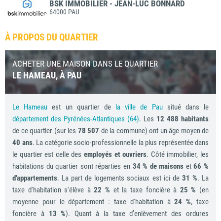
BSK IMMOBILIER - JEAN-LUC BONNARD
64000 PAU
À PROPOS DU QUARTIER
ACHETER UNE MAISON DANS LE QUARTIER
LE HAMEAU, À PAU
Le Hameau
est un quartier de
la ville de Pau
situé dans le
département des Pyrénées-Atlantiques (64)
. Les
12 488 habitants
de ce quartier (sur les
78 507
de la commune) ont un âge moyen de
40 ans
. La catégorie socio-professionnelle la plus représentée dans
le quartier est celle des
employés et ouvriers
. Côté immobilier, les
habitations du quartier sont réparties en
34 % de maisons
et
66 %
d'appartements
. La part de logements sociaux est ici de
31 %
. La
taxe d'habitation s'élève à
22 %
et la taxe foncière à
25 %
(en
moyenne pour le département : taxe d'habitation à
24 %
, taxe
foncière à
13 %
). Quant à la taxe d’enlèvement des ordures