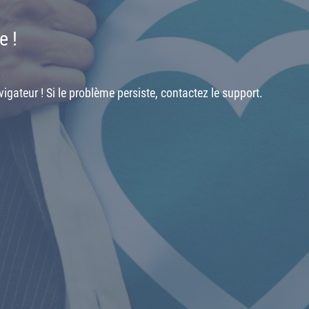
e !
igateur ! Si le problème persiste, contactez le support.