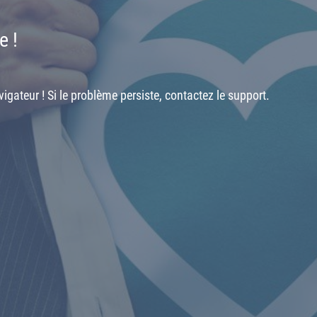
e !
igateur ! Si le problème persiste, contactez le support.