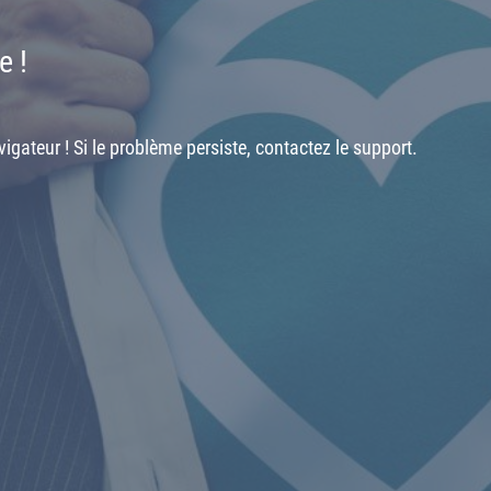
e !
igateur ! Si le problème persiste, contactez le support.