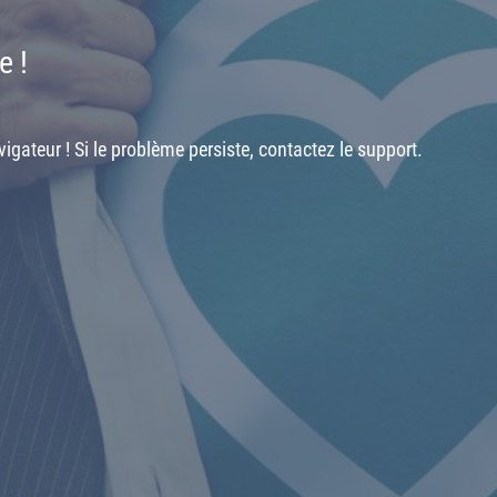
e !
igateur ! Si le problème persiste, contactez le support.