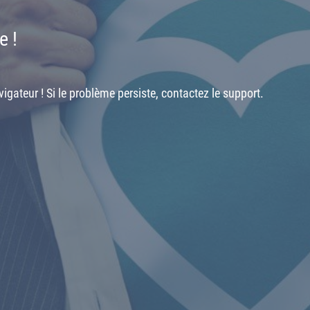
e !
igateur ! Si le problème persiste, contactez le support.