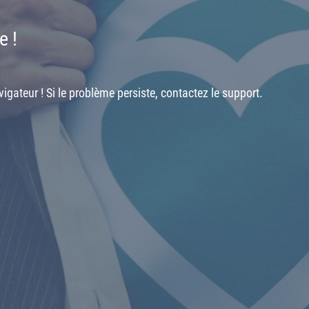
e !
igateur ! Si le problème persiste, contactez le support.