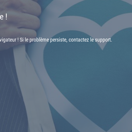
e !
igateur ! Si le problème persiste, contactez le support.