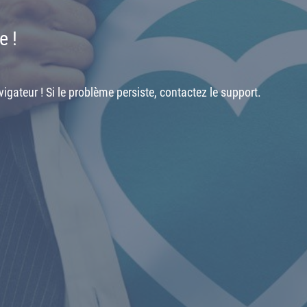
e !
igateur ! Si le problème persiste, contactez le support.