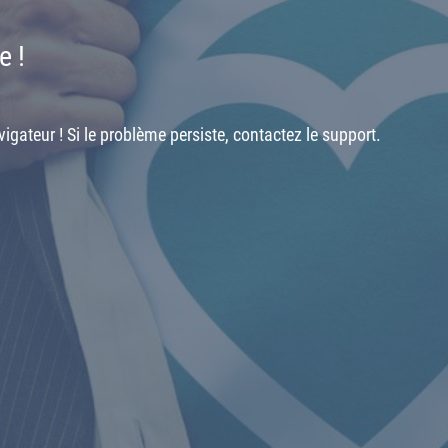
e !
igateur ! Si le problème persiste, contactez le support.