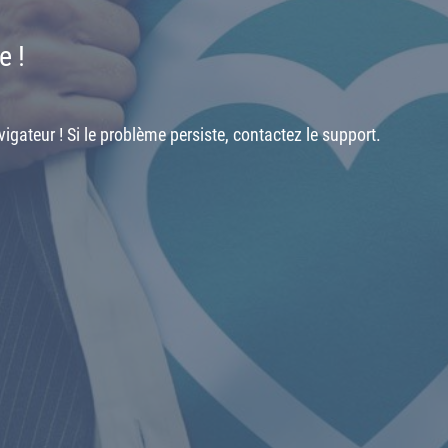
e !
igateur ! Si le problème persiste, contactez le support.