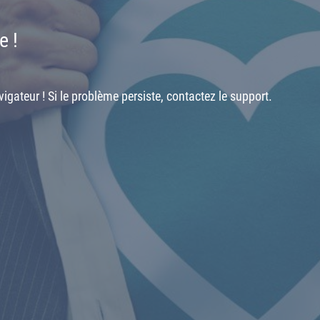
e !
igateur ! Si le problème persiste, contactez le support.