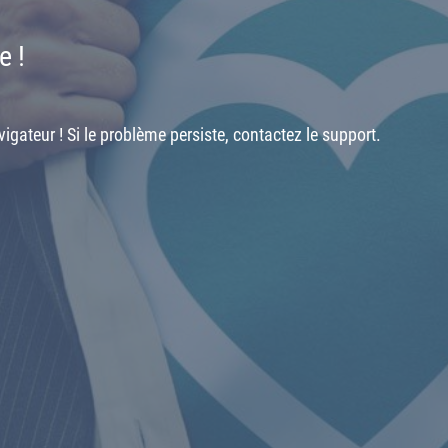
e !
igateur ! Si le problème persiste, contactez le support.