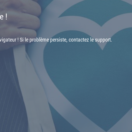
e !
igateur ! Si le problème persiste, contactez le support.